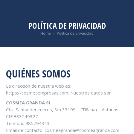
POLÍTICA DE PRIVACIDAD
You are here:
Home
Política de privacidad
QUIÉNES SOMOS
La dirección de nuestra web es:
https://cosmeaempresas.com. Nuestros datos son:
COSMEA GRANDA SL
Ctra Santander-meres, S/n 33199 – (Tiñana) – Asturias
CIF:B33249327
Teléfono:985794343
Email de contacto: cosmeagranda@cosmeagranda.com