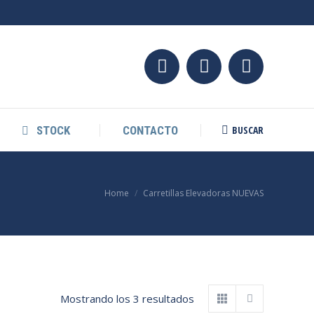
BUSCAR
STOCK
CONTACTO
Search:
You are here:
Home
Carretillas Elevadoras NUEVAS
Mostrando los 3 resultados