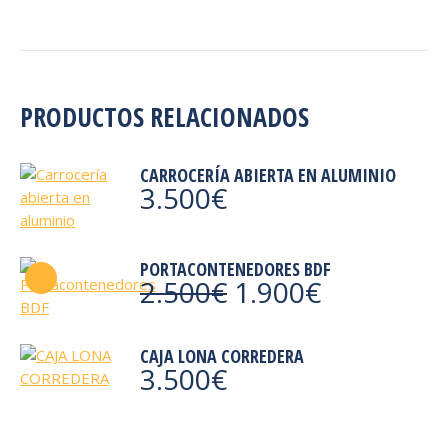
PRODUCTOS RELACIONADOS
CARROCERÍA ABIERTA EN ALUMINIO
3.500
€
PORTACONTENEDORES BDF
El
El
2.500
€
1.900
€
precio
precio
original
actual
era:
es:
CAJA LONA CORREDERA
3.500
€
2.500€.
1.900€.