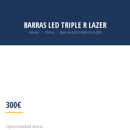
BARRAS LED TRIPLE R LAZER
You are here:
Home
Otros
Barras LED triple R LAZER
300
€
Oportunidad única.