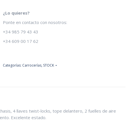
ORIGINAL
ACTUAL
ERA:
ES:
¿Lo quieres?
2.500€.
1.900€.
Ponte en contacto con nosotros:
+34 985 79 43 43
+34 609 00 17 62
Categorías:
Carrocerías
,
STOCK
is, 4 llaves twist-locks, tope delantero, 2 fuelles de aire
ento. Excelente estado.