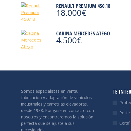
RENAULT PREMIUM 450.18
18.000
€
CABINA MERCEDES ATEGO
4.500
€
TE INTE
Somos especialistas en venta,
fabricación y adaptación de vehículos
Prote
industriales y carretillas elevadoras,
desde 1938. Póngase en contacto con
Políti
nosotros y encontraremos la solución
Certif
perfecta que se ajuste a sus
necesidades.