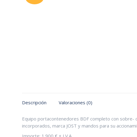
Descripción
Valoraciones (0)
Equipo portacontenedores BDF completo con sobre- chas
incorporados, marca JOST y mandos para su accionami
Importe: 1.900 € + I.V.A